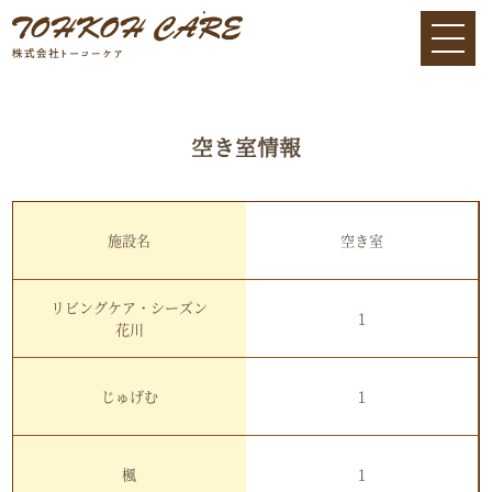
空き室情報
施設名
空き室
リビングケア・シーズン
1
花川
じゅげむ
1
楓
1