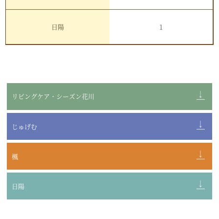
日陽
1
リビングケア・シーズン花川
じゅげむ
楓
日陽