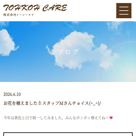
ブログ
2026.6.10
お花を植えました
スタッフMさんチョイス(^_^)/
今年は黄色と白で統一してみました。みんなポンポン増えてね～