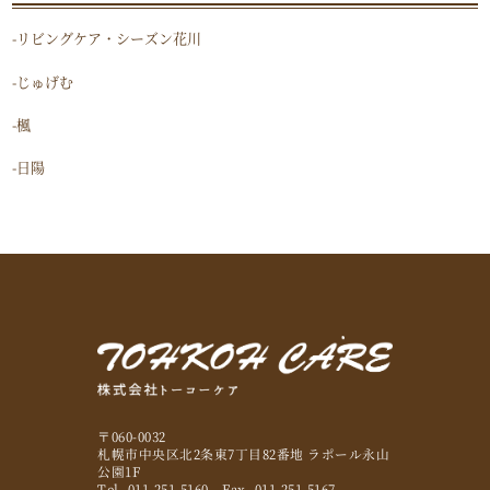
-
リビングケア・シーズン花川
-
じゅげむ
-
楓
-
日陽
〒060-0032
札幌市中央区北2条東7丁目82番地 ラポール永山
公園1F
Tel. 011-251-5160 Fax. 011-251-5167