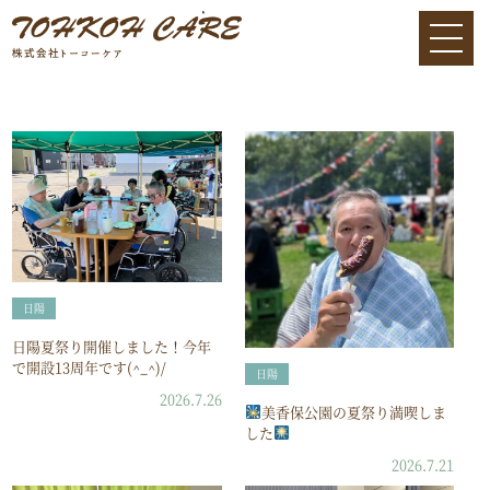
日陽
日陽夏祭り開催しました！今年
で開設13周年です(^_^)/
日陽
2026.7.26
美香保公園の夏祭り満喫しま
した
2026.7.21