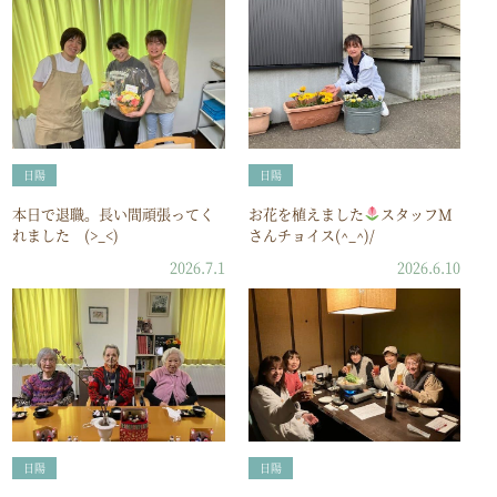
日陽
日陽
本日で退職。長い間頑張ってく
お花を植えました
スタッフM
れました (>_<)
さんチョイス(^_^)/
2026.7.1
2026.6.10
日陽
日陽