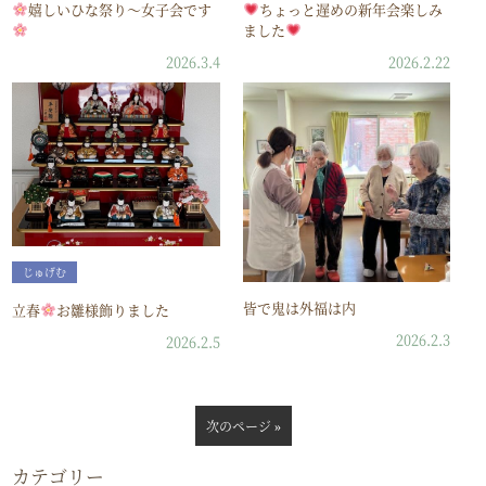
嬉しいひな祭り～女子会です
ちょっと遅めの新年会楽しみ
ました
2026.3.4
2026.2.22
じゅげむ
皆で鬼は外福は内
立春
お雛様飾りました
2026.2.3
2026.2.5
次のページ »
カテゴリー